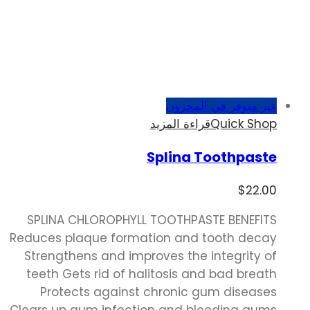
غير متوفر في المخزون
Quick Shop
قراءة المزيد
Splina Toothpaste
$
22.00
SPLINA CHLOROPHYLL TOOTHPASTE BENEFITS
Reduces plaque formation and tooth decay
Strengthens and improves the integrity of
teeth Gets rid of halitosis and bad breath
Protects against chronic gum diseases
Clears up gum infection and bleeding gums