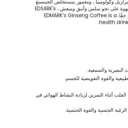
رازيل وكولومبيا ، ومغمور بمستخلص الجينسنغ
الكوري ، المعروف بطول العمر المتزايد. تجربة مشروب القهوة على نحو سلس وأنيق ومنعش ، EDSARK's
EDMARK’s Ginseng Coffee
is a
health drink
البصرية والسمعية.
بيعية والقوة التعويضية للجسم.
لب أثناء التمرين لزيادة النشاط الهوائي في
غبة الجنسية والقوة الجنسية.