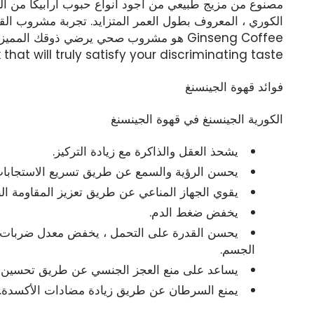
مصنوع من مزيج طبيعي من أجود أنواع حبوب أرابيكا من الب
Ginseng Coffee هو مشروب صحي يرضي ذوقك المميز حقًا.
 that will truly satisfy your discriminating taste.
فوائد قهوة الجينسنغ
الكورية الجينسنغ في قهوة الجينسنغ
يشحذ العقل والذاكرة مع زيادة التركيز.
يحسن الرؤية والسمع عن طريق تسريع الاستجابات 
يقوي الجهاز المناعي عن طريق تعزيز المقاومة الط
يخفض ضغط الدم.
يحسن القدرة على التحمل ، يخفض معدل ضربات الق
الجسم.
يساعد على منع العجز الجنسي عن طريق تحسين الر
يمنع السرطان عن طريق زيادة مضادات الأكسدة.