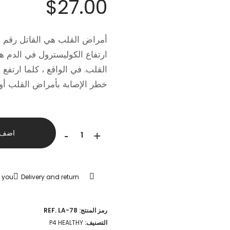
$
27.00
أمراض القلب هي القاتل رقم وا
ارتفاع الكوليسترول في الدم 
القلب. في الواقع ، كلما ارتفع
خطر الإصابة بأمراض القلب أو ال
كمية
اضف ا
-
+
Ginseng
Coffee
r you
Delivery and return
رمز المنتج:
REF. LA-78
التصنيف:
P4 HEALTHY