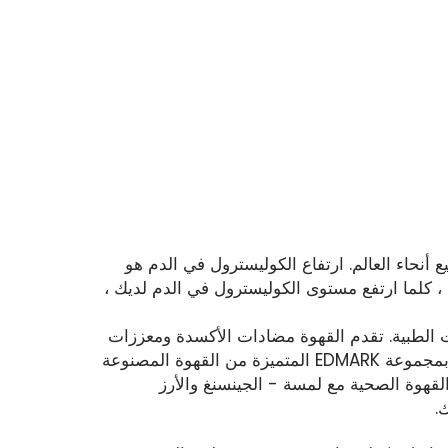
أنحاء العالم. ارتفاع الكوليسترول في الدم هو
، كلما ارتفع مستوى الكوليسترول في الدم لديك ،
الطبية. تقدم القهوة مضادات الأكسدة ومعززات
الذاكرة لا مثيل لها. ستكون مدللًا للاختيار عندما يتعلق الأمر بمجموعة EDMARK المتميزة من القهوة المصنوعة
 P4. يمنحك EDMARK خيارين من القهوة الصحية مع لمسة - الجينسنغ والأرز
.